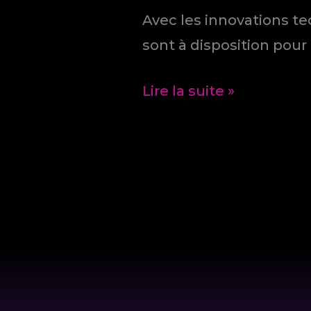
Avec les innovations t
sont à disposition pour
J’ai
Lire la suite »
couché
avec
un
robot