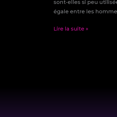
sont-elles si peu utilis
égale entre les homme
Demain,
Lire la suite »
tous
contraceptés