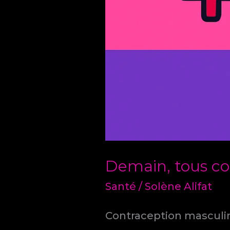
Demain, tous co
Santé
/
Solène Alifat
Contraception masculin