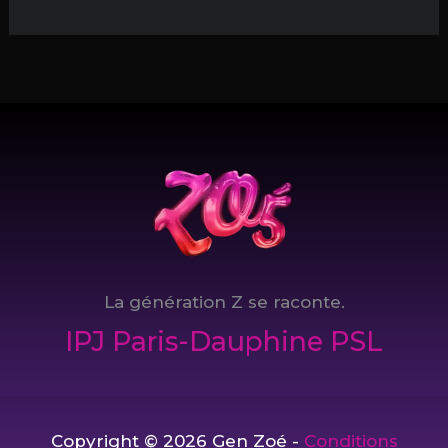
:
oublie-
nous
!
La génération Z se raconte.
IPJ Paris-Dauphine PSL
Copyright © 2026 Gen Zoé -
Conditions