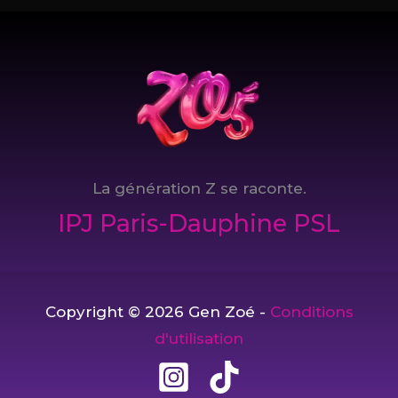
qui
fera
le
meilleur
son
?
La génération Z se raconte.
IPJ Paris-Dauphine PSL
Copyright © 2026 Gen Zoé -
Conditions
d'utilisation