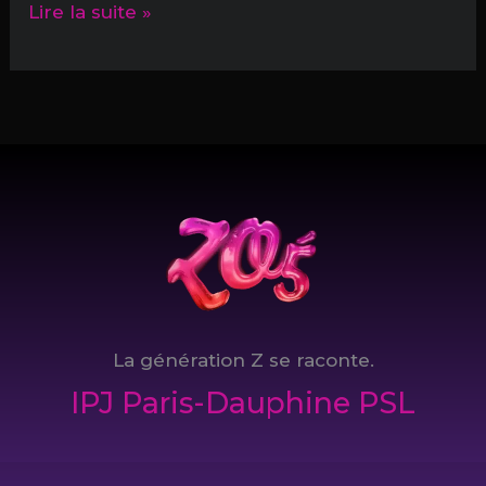
Lecture
Lire la suite »
sous
algorithmes
La génération Z se raconte.
IPJ Paris-Dauphine PSL