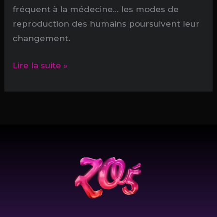
fréquent à la médecine… les modes de
reproduction des humains poursuivent leur
changement.
On
Lire la suite »
ne
naît
pas
mère,
on
le
prévoit