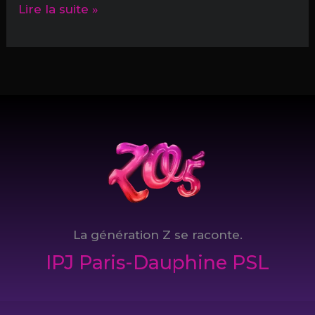
Des
Lire la suite »
cerveaux
comme
dans
Severance,
le
futur
du
travail
?
La génération Z se raconte.
IPJ Paris-Dauphine PSL