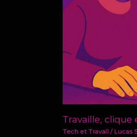
Travaille, clique 
Tech et Travail
/
Lucas 