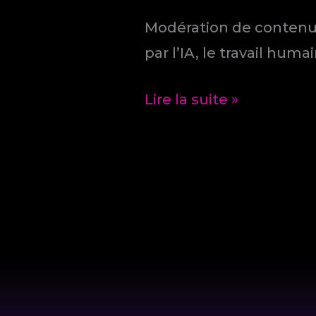
Modération de contenus
par l’IA, le travail hum
Travaille,
Lire la suite »
clique
et
tais-
toi