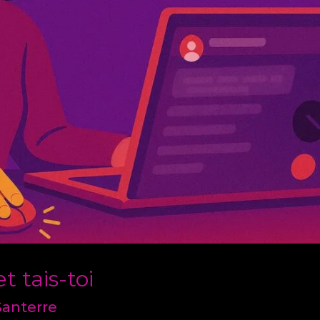
et tais-toi
Santerre