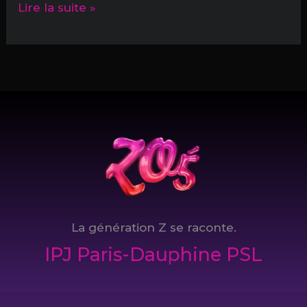
Travaille,
Lire la suite »
clique
et
tais-
toi
La génération Z se raconte.
IPJ Paris-Dauphine PSL