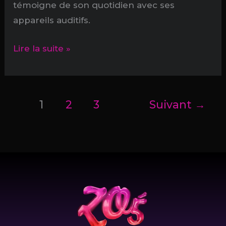
témoigne de son quotidien avec ses
appareils auditifs.
Jamais
Lire la suite »
sans
mes
aides
1
2
3
Suivant
→
auditives