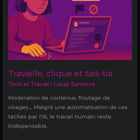
!
Travaille, clique et tais-toi
Tech et Travail
/
Lucas Santerre
Modération de contenus, floutage de
visages… Malgré une automatisation de ces
tâches par l’IA, le travail humain reste
indispensable.