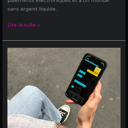
paiements électroniques et à un monde
sans argent liquide.
Fini
Lire la suite »
le
cash