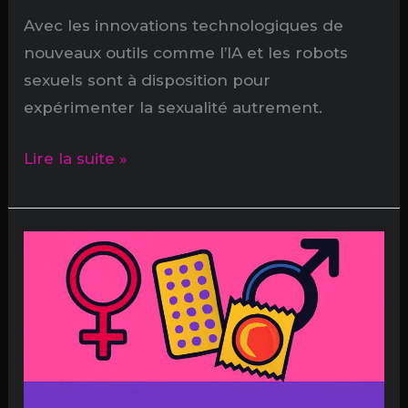
Avec les innovations technologiques de
nouveaux outils comme l’IA et les robots
sexuels sont à disposition pour
expérimenter la sexualité autrement.
J’ai
Lire la suite »
couché
avec
un
robot