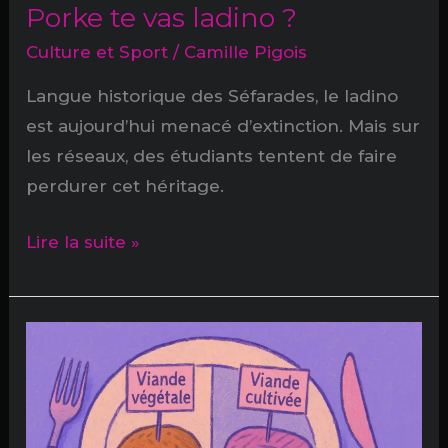
Porke te vas ladino ?
Culture et Sport
/
Camille Pigois
Langue historique des Séfarades, le ladino
est aujourd’hui menacé d’extinction. Mais sur
les réseaux, des étudiants tentent de faire
perdurer cet héritage.
Porke
Lire la suite »
te
vas
ladino
?