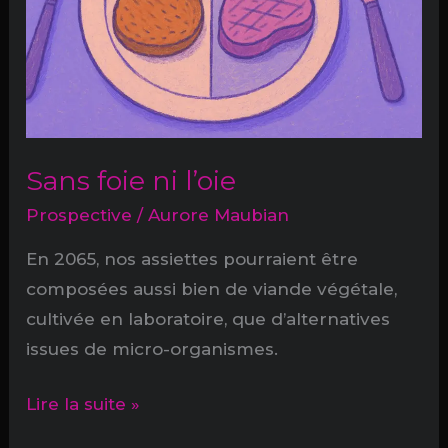
Sans foie ni l’oie
Prospective
/
Aurore Maubian
En 2065, nos assiettes pourraient être
composées aussi bien de viande végétale,
cultivée en laboratoire, que d’alternatives
issues de micro-organismes.
Sans
Lire la suite »
foie