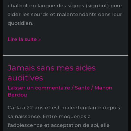
chatbot en langue des signes (signbot) pour
aider les sourds et malentendants dans leur
quotidien.
Iris,
Lire la suite »
le
chatbot
qui
Jamais sans mes aides
parle
auditives
la
Laisser un commentaire
/
Santé
/
Manon
langue
Berdou
des
Carla a 22 ans et est malentendante depuis
signes
sa naissance. Entre moqueries à
l’adolescence et acceptation de soi, elle