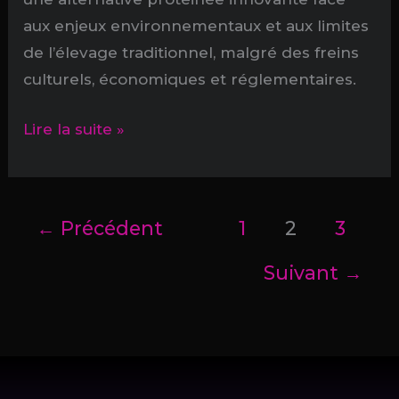
aux enjeux environnementaux et aux limites
de l’élevage traditionnel, malgré des freins
culturels, économiques et réglementaires.
Après
Lire la suite »
le
steak,
les
←
Précédent
1
2
3
insectes
Suivant
→