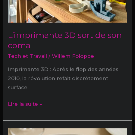
L’imprimante 3D sort de son
coma
Tech et Travail
/
Willem Foloppe
Imprimante 3D : Après le flop des années
2010, la révolution refait discrètement
surface.
L’imprimante
Lire la suite »
3D
sort
de