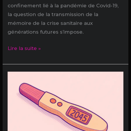
confinement lié à la pandémie de Covid-19,
la question de la transmission de la
mémoire de la crise sanitaire aux
générations futures s’impose.
Libérer
Lire la suite »
nos
souvenirs
en
quarantaine