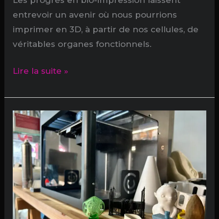
entrevoir un avenir où nous pourrions
imprimer en 3D, à partir de nos cellules, de
véritables organes fonctionnels.
Un
Lire la suite »
coeur,
recto
verso
et
en
couleur