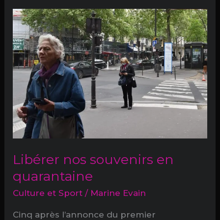
pour
les
traumas
!
Libérer nos souvenirs en
quarantaine
Culture et Sport
/
Marine Evain
Cinq après l’annonce du premier