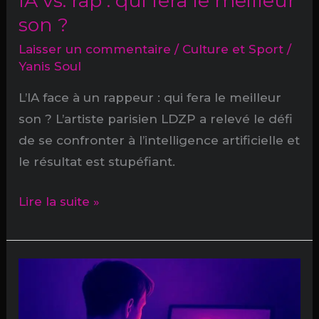
IA vs. rap : qui fera le meilleur
son ?
Laisser un commentaire
/
Culture et Sport
/
Yanis Soul
L’IA face à un rappeur : qui fera le meilleur
son ? L’artiste parisien LDZP a relevé le défi
de se confronter à l’intelligence artificielle et
le résultat est stupéfiant.
IA
Lire la suite »
vs.
rap
:
qui
fera