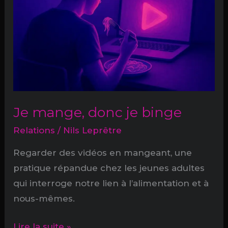
le
meilleur
son
?
Je mange, donc je binge
Relations
/
Nils Leprêtre
Regarder des vidéos en mangeant, une
pratique répandue chez les jeunes adultes
qui interroge notre lien à l’alimentation et à
nous-mêmes.
Je
Lire la suite »