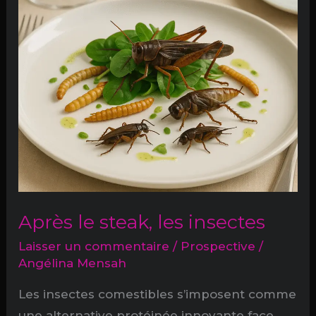
son
coma
Après le steak, les insectes
Laisser un commentaire
/
Prospective
/
Angélina Mensah
Les insectes comestibles s’imposent comme
une alternative protéinée innovante face