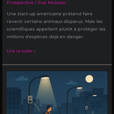
Prospective
/
Zoé Multeau
Une start-up américaine prétend faire
revenir certains animaux disparus. Mais les
scientifiques appellent plutôt à protéger les
millions d’espèces déjà en danger.
Arche
Lire la suite »
de
Noé
2.0
:
la
grande
illusion
de